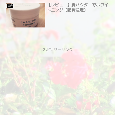
【レビュー】炭パウダーでホワイ
美容
トニング（閲覧注意）
スポンサーリンク