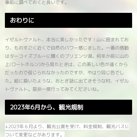
事前に調べておくと良いです。
おわりに
イゼルトヴァルト、本当に美しかったです！山に囲まれてお
り、ものすごく近くで自然のパワー感じました。一番の感動
はターコイズブルーに輝くのブリエンツ湖。何年か前に山の
上(ロートホルン)から見たときは、この美しい色が遠くから
だったので信じられなかったのですが、やはり同じ色でし
た。絵に描いたような、おとぎ話に出てきそうな村、イゼル
トヴァルト。是非一度行ってみてくださいね。
2023年6月から、観光規制
↓‎2023年６月より、観光公害を受け、料金規制、観光バスに
ついて変更などがあります。