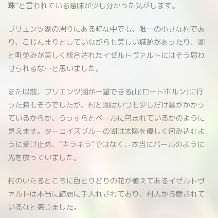
珠
“と言われている意味が少し分かった気がします。
ブリエンツ湖の周りにある町な中でも、唯一の小さな村であ
り、こじんまりとしていながらも美しい城跡があったり、湖
と町並みが美しく統合されたイゼルトヴァルトにはそう思わ
せられるな…と思いました。
また以前、ブリエンツ湖が一望できる山(ロートホルン)に行
った時もそうでしたが、村と湖はいつも少しだけ霧がかかっ
ているからか、うっすらとベールに包まれているかのように
見えます。ターコイズブルーの湖は太陽を優しく包み込むよ
うに受け止め、”キラキラ”ではなく、本当にパールのように
光を放っていました。
村のいたるところに色とりどりの花が植えてあるイゼルトヴ
ァルトは本当に綺麗に手入れされており、村人から愛されて
いるなと感じました。