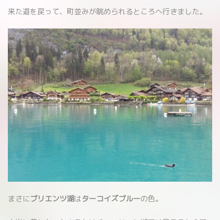
来た道を戻って、町並みが眺められるところへ行きました。
まさに
ブリエンツ湖
は
ターコイズブルー
の色。