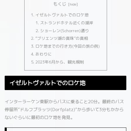
もくじ
イゼルトヴァルトでのロケ地
ストランドホテル近くの湖岸
ショーレン(Schorren)通り
“ブリエンツ湖の真珠”の真相
ロケ地までの行き方(今回の旅の例)
おわりに
2023年6月から、観光規制
イゼルトヴァルトでのロケ地
インターラーケン東駅からバスに乗ること20分。最終のバス
停留所”ドルフプラッツ(Dorfplatz)”から歩いて3分もかから
ないぐらいに最初のロケ地を発見。