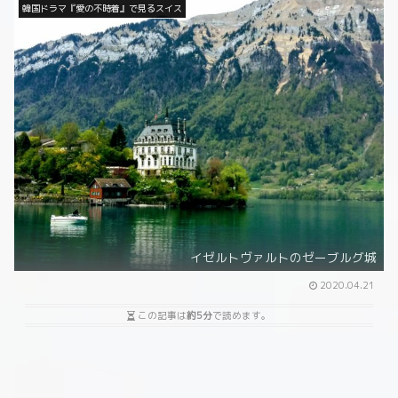
韓国ドラマ『愛の不時着』で見るスイス
イゼルトヴァルトのゼーブルグ城
2020.04.21
この記事は
約5分
で読めます。