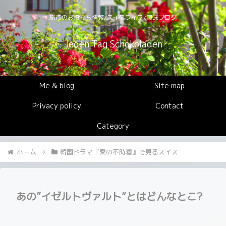
旅行のお役立ち情報/スイスライフ/趣味ブログ
Jeden Tag Schokoladen
Me & blog
Site map
Privacy policy
Contact
Category
ホーム
韓国ドラマ『愛の不時着』で見るスイス
あの”イゼルトヴァルト”とはどんなとこ?