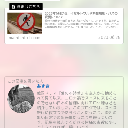
2023年6月から、イゼルトワルド料金規制・バスの
変更について
愛の不時着で一躍注目をあびたイゼルトワルドですが、観光客の
急な増加、大量のごみの廃棄などの問題をうけて、今後、村への
入場規制がもたらされることになりました。"ブリエンツ湖の真
珠"と呼ばれるイゼルトヴァルト、はたしてどうなっていくの
か…観光公...
2023.06.28
mainichi-ch.com
この記事を書いた人
あずき
韓国ドラマ『愛の不時着』を友人から勧めら
れて見て以来、コロナ禍でスイスに来ること
のできない日本の皆様に向けてロケ地などを
紹介していました。このブログでは、スイス
旅行に役立つであろうことだったり、変哲の
無い日常での出来事だったりを綴っていま
す。記事を読んでくださる皆様のお役に少し
でも立てれれば、嬉しいです。