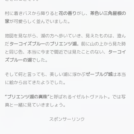
村に着きバスから降りると
花の香り
がし、
茶色い三角屋根の
家
が可愛らしく並んでいました。
地図を見ながら、湖の方へ歩いていき、見えたものは、澄ん
だ
ターコイズブルー
の
ブリエンツ湖
。前に山の上から見た時
と同じ色、本当に今まで間近では見たことのない、
ターコイ
ズブルーの湖
でした。
そして何と言っても、美しい湖に浮かぶ
ゼーブルグ城
は本当
に絵から出てきたようでした。
“ブリエンツ湖の真珠”
と呼ばれるイゼルトヴァルト。では写
真と一緒に見ていきましょう。
スポンサーリンク