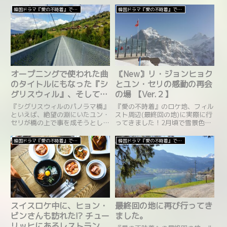
韓国ドラマ『愛の不時着』で見るスイス
韓国ドラマ『愛の不時着』で見るスイス
オープニングで使われた曲
〘New〙リ・ジョンヒョク
のタイトルにもなった『シ
とユン・セリの感動の再会
グリスウィル』、そしてパ
の場 【Ver.２】
ノラマ橋から見える景色と
『シグリスウィルのパノラマ橋』
『愛の不時着』のロケ地、フィル
は?
といえば、絶望の淵にいたユン・
スト周辺(最終回の地)に実際に行
セリが橋の上で事を成そうとして
ってきました！2月頃で雪景色の
いたときに、リ・ジョンヒョクが
ため、ドラマ中の景色とは違うこ
ちょうどよく来てくれてソ・ダン
とがあり、道を探すことなどは多
韓国ドラマ『愛の不時着』で見るスイス
韓国ドラマ『愛の不時着』で見るスイス
との写真をお願いしたシーン、テ
少難しいところがありました。写
ーマ曲のタイトルにもなったとこ
真とともに場所を紹介しながら、
ろです。シグリスウィルから見え
行き方も後々ご説明していきたい
る景色はいったいどのようなもの
と思います。
なのでしょう。
スイスロケ中に、ヒョン・
最終回の地に再び行ってき
ビンさんも訪れた!? チュー
ました。
リッヒにあるレストラン