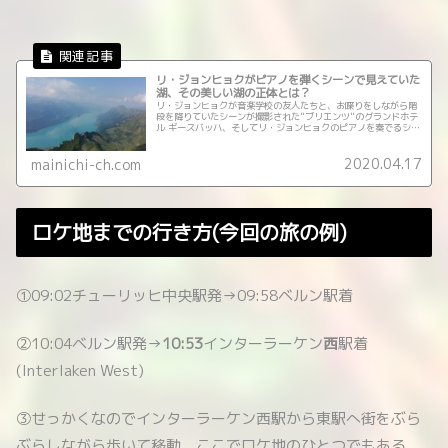
リ・ジョンヒョクがピアノを弾くシーンで見えていた
湖、その美しい湖の正体とは？
リ・ジョンヒョクが音楽学校の友人たちと、お喋りをしながら階
段を降りていたシーンが撮影された"ブリエンツ"のグランドホテ
ル ギースバッハ、そしてリ・ジョンヒョクのピアノを奏でるシー
ンが撮影された"イゼルトヴァルト"はブリエンツ湖に面するとこ
ろにあります。
2020.04.17
mainichi-ch.com
ロケ地までの行き方(今回の旅の例)
①09:02チューリッヒ中央駅発→09:58ベルン駅着
②10:04ベルン駅発→
10:53
インターラーケン
西
駅着
(Interlaken West)
③せっかくなのでインターラーケン西駅から東駅へ街をぶら
ぶらしながら歩いて移動、ここでロケ地のひとつでもある、