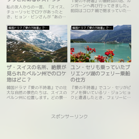
『愛の不時着』の最終回の地、ル
ンガーンへ再び行ってきました。
私の友人からの一言、「スイス、
前回はコロナ禍で閉まっていたリ
チューリッヒでロケがあったと
フトにも乗ってきました。ルンガ
き、ヒョン・ビンさんが ”あの”
ーンを経て、スイスの山脈地帯が
レストランに来ていたみたいだ
よく見えるシェーンビュールまで
よ！」と。この韓国料理のレスト
韓国ドラマ『愛の不時着』で見るスイス
韓国ドラマ『愛の不時着』で見るスイス
の様子をお届けします。
ランはチューリッヒ・サッカース
タジアムの間近くにありま
す。”Best of Swiss Gastro” や
”トリップアドバイザー” などで
かなりの高評価を得ているレスト
ランです。
ザ・スイスの名所、絶景が
ユン・セリも乗っていたブ
見られたベルン州でのロケ
リエンツ湖のフェリー乗船
地はどこ？
の仕方
韓国ドラマ『愛の不時着』での壮
『愛の不時着』でユン・セリがピ
大な自然の景色たちは、スイスの
アノを弾いているリ・ジョンヒョ
ベルン州に位置します。どの景色
クと遭遇したとき、フェリーに乗
も息をのむように美しく、つい見
っていたのを覚えいますか？あの
惚れてしまいます。それぞれのロ
場所は、イゼルトヴァルトが面す
ケ地を詳しく見ていきましょう。
る湖、コバルトブルーに輝く、ブ
スポンサーリンク
ベルン州ベルナーオーバーラント
リエンツ湖が舞台となっておりま
地方のイゼルトヴァルト
す。スイスのブリエンツ周辺に行
(Iseltwald)、ブリエンツ
けば、一度は絶対乗船しておきた
(Brienz)・・・
いフェリーについて少しお伝えし
ていきたいと思います。