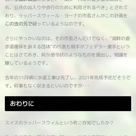
れ、公共の出入りや歩行のために利用されるべき」とされて
おり、ラッパースヴィール・ヨーナの市長さんがこの計画を
この法の元で
疑っているようなのです。
さらにやっかいなのは、その市長さんだけでなく、”湖畔の遊
歩道確保を訴える団体”の代表も相手がフェデラー選手という
ことはさておき、何か命令状のようなものを提出し、物議を
醸しているようです。
去年の11月頃に水道工事は完了し、2021年完成予定だそうで
す。何事もなく収まるといいのですが･･･
おわりに
スイスのラッパースウィルという町ご存知でしたか？