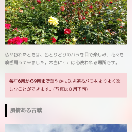
私が訪れたときは、色とりどりのバラを
目で楽しみ
、花々を
嗅ぎ周って
来ました。本当にここは
心洗われる場所
です。
毎年
6月から9月まで
華やかに咲き誇るバラをよりよく楽
しむことができます。(写真は８月下旬)
風情ある古城