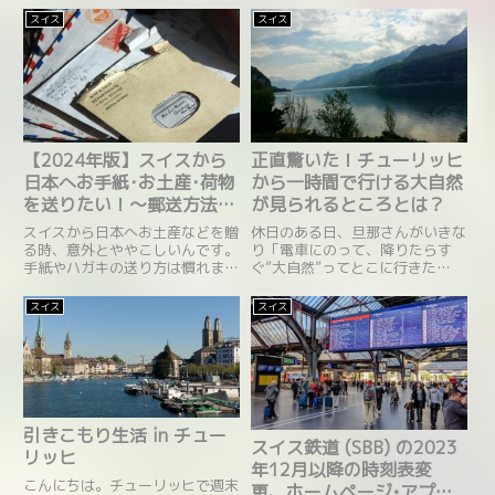
スイス
スイス
【2024年版】スイスから
正直驚いた！チューリッヒ
日本へお手紙･お土産･荷物
から一時間で行ける大自然
を送りたい！～郵送方法の
が見られるところとは？
まとめ～
スイスから日本へお土産などを贈
休日のある日、旦那さんがいきな
る時、意外とややこしいんです。
り「電車にのって、降りたらす
手紙やハガキの送り方は慣れまし
ぐ”大自然”ってとこに行きた
たが、物を贈ることに関しては、
い。」と言ってきました。私はと
大きさや値段、関税のことなど
いうと、”そんな大自然、2,3時間
スイス
スイス
色々把握し、記入しなければなり
はかかるよなぁ”と思って全く乗
ません。最近では、ペーパーレス
り気ではなかったところ、彼が自
化が進んでいるので、事前にオン
分で調べてある行先を提案して
ライン上で記入する必要がありま
き...
す。（窓口でお手続きを係員に頼
む場合は、手数料がかかりま
す。）
引きこもり生活 in チュー
スイス鉄道 (SBB) の2023
リッヒ
年12月以降の時刻表変
こんにちは。チューリッヒで週末
更、ホームページ•アプリ