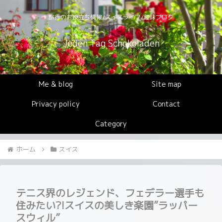
旅行のお役立ち情報/スイスライフ/趣味ブログ
Jeden Tag Schokoladen
Me & blog
Site map
Privacy policy
Contact
Category
ホーム
スイス
テニス界のレジェンド、フェデラー選手も
住みたい?!スイスの美しき楽園”ラッパー
スウィル”