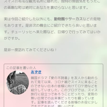
スイスの有名な観光名所に隠れた、独特の雰囲気をもったこ
の素敵な町は絶対にあなたを裏切らないと思います。
実は今回ご紹介した以外にも、
動物園
や
サーカス
などの見物
もあります。是非次の機会にご紹介できたら良いと思いま
す。チューリッヒへ来た際など、日帰りで行ってみてはいか
がですか。
是非一度訪れてみてくださいね！
この記事を書いた人
あずき
韓国ドラマ『愛の不時着』を友人から勧めら
れて見て以来、コロナ禍でスイスに来ること
のできない日本の皆様に向けてロケ地などを
紹介していました。このブログでは、スイス
旅行に役立つであろうことだったり、変哲の
無い日常での出来事だったりを綴っていま
す。記事を読んでくださる皆様のお役に少し
でも立てれれば、嬉しいです。