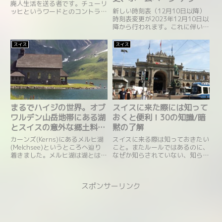
廃人生活を送る者です。チューリ
でのチケット購入について
新しい時刻表（12月10日以降）
ッヒというワードとのコントラス
時刻表変更が2023年12月10日以
トが激しいように思えますｗ今週
降から行われます。これに伴い、
末、一歩も家を出ませんでした。
現在、2023年12月10日以降の時
正しくは、¨週末¨引きこもり生活
刻表の参照、きっぷの購入、全国
ですね♪ぼさぼさ、すっぴんメガ
スイス
スイス
予約はできません。
ネの状態で、楽しいもんですよ...
まるでハイジの世界。オブ
スイスに来た際には知って
ワルデン山岳地帯にある湖
おくと便利！30の知識/暗
とスイスの意外な郷土料理
黙の了解
とは？
カーンズ(Kerns)にあるメルヒ湖
スイスに来る際は知っておきたい
(Melchsee)というところへ辿り
こと。またルールではあるのに、
着きました。メルヒ湖は湖とはい
なぜか知らされていない、知らな
っても、上記のふたつの湖とは比
いことなど。意外と日本では「あ
べ物にはならないくらい数ある小
れっ！？」というようなことも容
さな湖ですが、山の上にあり、海
認されているスイス。チューリッ
スポンサーリンク
抜1800ｍのところにあるので
ヒ寄りなのはご了承ください！改
す。サルネン駅からはバスに乗
札がない日本のように駅に改札
り、最終駅(Melchtal Stöckalp)
は...
まで行きます。そこからはリフト
に乗り･･･