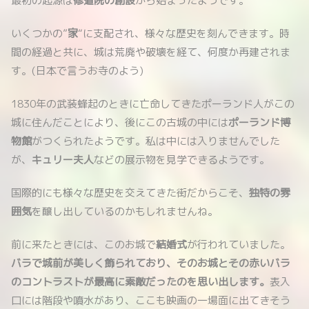
最初の起源は
修道院の創設
から始まったようです。
いくつかの”
家
“に支配され、様々な歴史を刻んできます。時
間の経過と共に、城は荒廃や破壊を経て、何度か再建されま
す。(日本で言うお寺のよう)
1830年の武装蜂起のときに亡命してきたポーランド人がこの
城に住んだことにより、後にこの古城の中には
ポーランド博
物館
がつくられたようです。私は中には入りませんでした
が、
キュリー夫人
などの展示物を見学できるようです。
国際的にも様々な歴史を交えてきた街だからこそ、
独特の雰
囲気
を醸し出しているのかもしれませんね。
前に来たときには、このお城で
結婚式
が行われていました。
バラで城前が美しく飾られており、そのお城とその赤いバラ
のコントラストが最高に素敵だったのを思い出します。
表入
口には階段や噴水があり、ここも映画の一場面に出てきそう