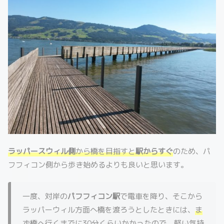
ラッパースウィル側
から橋を目指すと
駅からすぐ
のため、パ
フフィコン側から歩き始めるよりも良いと思います。
一度、対岸の
パフフィコン駅
で電車を降り、そこから
ラッパーウィル方面へ橋を渡ろうとしたときには、
ま
ず橋へ行くまでに30分くらいかかった
ので、軽い気持