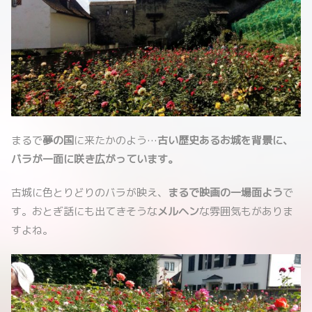
まるで
夢の国
に来たかのよう…
古い歴史あるお城を背景に、
バラが一面に咲き広がっています。
古城に色とりどりのバラが映え、
まるで映画の一場面よう
で
す。おとぎ話にも出てきそうな
メルヘン
な雰囲気もがありま
すよね。