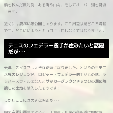
橋を挟んだ反対側にある町や山々、そしてオーバー湖を見渡
せます。
近くには
鹿がいる公園
もあります。ここ周辺は見どころ満載
です。どこにいようとキョロキョロしなくてはなりません。
テニスのフェデラー選手が住みたいと話題
だが･･･
去年、スイスでは大きな話題になりました。というのも
テニ
ス界のレジェンド
、
ロジャー・フェデラー選手
がこの地、ラ
ッパースウィルになんと
サッカーグラウンド３つ分
の
湖に隣
接した土地
を購入したそうです！
しかしここには大きな問題が･･･
国の
空間計画法
によると、「湖岸・川岸の遊歩道は開放さ