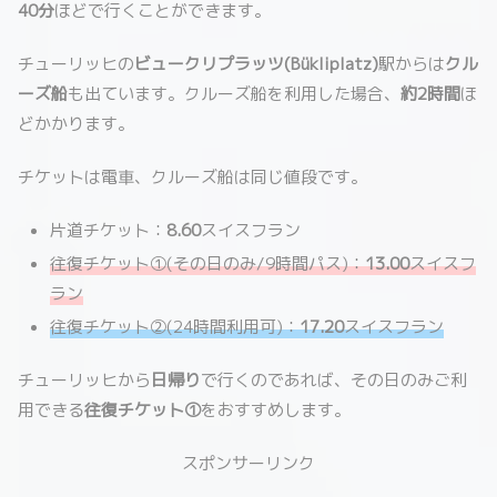
40分
ほどで行くことができます。
チューリッヒの
ビュークリプラッツ(Bükliplatz)
駅からは
クル
ーズ船
も出ています。クルーズ船を利用した場合、
約2時間
ほ
どかかります。
チケットは電車、クルーズ船は同じ値段です。
片道チケット：
8.60
スイスフラン
往復チケット①(その日のみ/9時間パス)：
13.00
スイスフ
ラン
往復チケット②(24時間利用可)：
17.20
スイスフラン
チューリッヒから
日帰り
で行くのであれば、その日のみご利
用できる
往復チケット①
をおすすめします。
スポンサーリンク