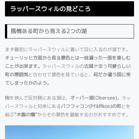
ラッパースウィルの見どころ
風情ある町から見える2つの湖
まず最初にラッパースウィルに着いて目に入るのが湖です。
チューリッヒ方面から見る景色とは一味違った一面を楽しむ
ことが出来ます。
ラッパースウィルの
古城
や漂う
可愛らしい
町の雰囲気
と合わせて景色を見ていると、
何だか違う国に来
てしまったかのよう。
橋を挟んで反対側にある湖は、
オーバー湖(Obersee)
。ラッ
パースウィルと対岸にある
パフフィコン(Pfäffikon)の町
とを
結ぶ
”木製の橋”
からその景色を堪能するのがおすすめです。