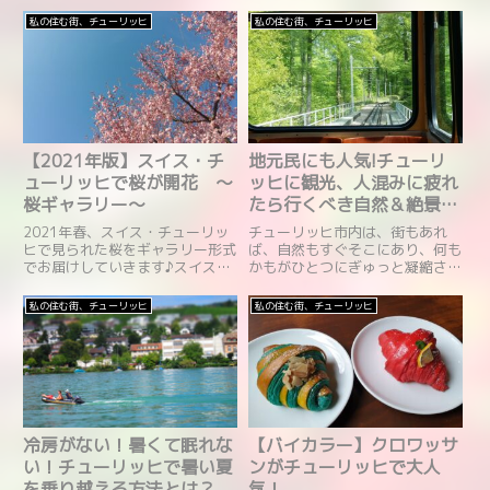
私の住む街、チューリッヒ
私の住む街、チューリッヒ
【2021年版】スイス・チ
地元民にも人気!チューリ
ューリッヒで桜が開花 ～
ッヒに観光、人混みに疲れ
桜ギャラリー～
たら行くべき自然＆絶景ス
ポット
2021年春、スイス・チューリッ
チューリッヒ市内は、街もあれ
ヒで見られた桜をギャラリー形式
ば、自然もすぐそこにあり、何も
でお届けしていきます♪スイスに
かもがひとつにぎゅっと凝縮され
春がやって来た(夏時間)スイスで
たようなところです。チューリッ
は3月28日から夏時間（サマータ
ヒの中心部を少し離れれば、チュ
私の住む街、チューリッヒ
私の住む街、チューリッヒ
イム)となり、それと同時になぜ
ーリッヒ湖以外にもたくさんの自
か気温も一気に暖かくなりまし
然が広がります。今回はそんな意
た。３月下旬で20度前後を...
外とたくさんある自然の姿を見て
い...
冷房がない！暑くて眠れな
【バイカラー】クロワッサ
い！チューリッヒで暑い夏
ンがチューリッヒで大人
を乗り越える方法とは？
気！