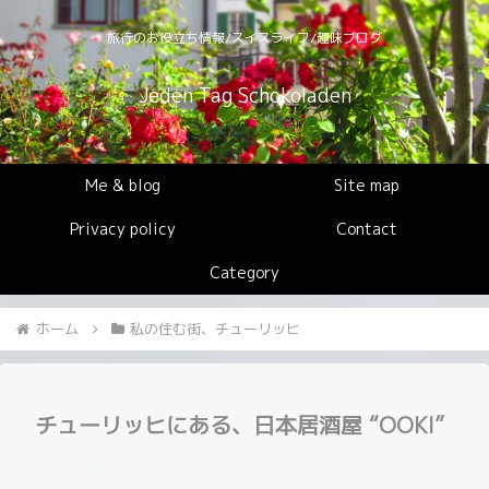
旅行のお役立ち情報/スイスライフ/趣味ブログ
Jeden Tag Schokoladen
Me & blog
Site map
Privacy policy
Contact
Category
ホーム
私の住む街、チューリッヒ
チューリッヒにある、日本居酒屋 “OOKI”