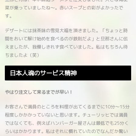
菜が乗っていましたね～。赤いスープとの彩がよかったで
す。
デザートには抹茶味の雪見大福を頂きました。「ちょっと時
間をおいて解け始めを食べるのが鉄則だよ」と旦那さんに伝
えましたが、我慢しきれず食べていました。私はもちろん待
ちましたよ（笑）
日本人魂のサービス精神
やはり注文して来るまでが早い！
お客さんで満員のところを料理が出てくるまでに10分～15分
程度しかかかっていないと思います。チューリッヒでは満員
ではなくても、例えばハンバーガー屋さんは最低でも25分く
らいはかかります。私はそれに慣れていたのでなんだか驚い