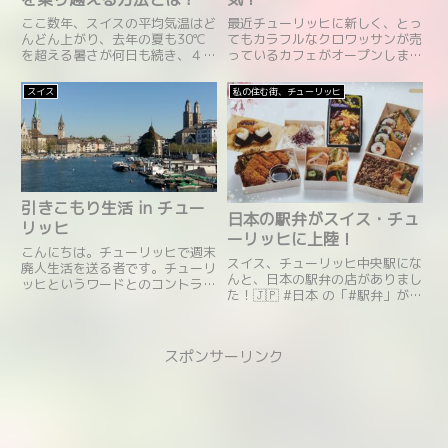
ここ数年、スイスの平均気温はど
最近チューリッヒに新しく、とっ
んどん上がり、去年の夏も30℃
てもカラフルなクロワッサンが売
を超える暑さが何日も続き、４、
っているカフェがオープンしまし
５年前とは気候が変わってしまっ
た！オープンしたばかりの時は、
たように思えます。毎年、冷房の
行列ができ、開店一時間で売り切
スイス
私の住む街、チューリッヒ
ない私の家では暑さを凌ぐために
れることもあったようです。オー
たくさんの工夫をしています。今
ナーの奥さんが手作りで丁寧に焼
回は”冷房がなくても涼しくなれ
いているクロワッサンには、と
る方法”を伝授したいと思いま
て...
す。
引きこもり生活 in チュー
日本の駅弁がスイス・チュ
リッヒ
ーリッヒに上陸！
こんにちは。チューリッヒで週末
スイス、チューリッヒ中央駅にな
廃人生活を送る者です。チューリ
んと、日本の駅弁の店がありまし
ッヒというワードとのコントラス
た！🇯🇵 #日本 の「#駅弁」が #
トが激しいように思えますｗ今週
スイス に登場！🇨🇭2025年2月5
末、一歩も家を出ませんでした。
日から3週間、チューリヒ駅で、
正しくは、¨週末¨引きこもり生活
まねき食品、花善、松浦商店の3
ですね♪ぼさぼさ、すっぴんメガ
スポンサーリンク
社が名物駅弁を販売します！ベジ
ネの状態で、楽しいもんですよ...
タリアン向け「ベジ...