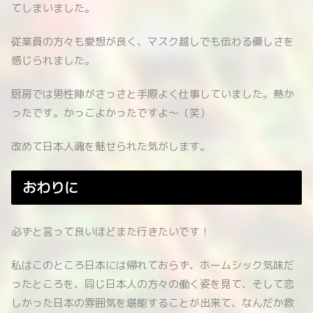
てしまいました。
従業員の方々も愛想が良く、マスク越しでも伝わる優しさを
感じられました。
厨房では男性陣がさっさと手際よく仕事していました。熱か
ったです。かっこよかったですよ～（笑）
改めて日本人魂を魅せられた気がします。
おわりに
必ずと言って良いほどまた行きたいです！
私はこのところ日本には帰れておらず、ホームシック気味だ
ったところを、同じ日本人の方々の働く姿を見て、そして恋
しかった日本の雰囲気を堪能することが出来て、なんだか救