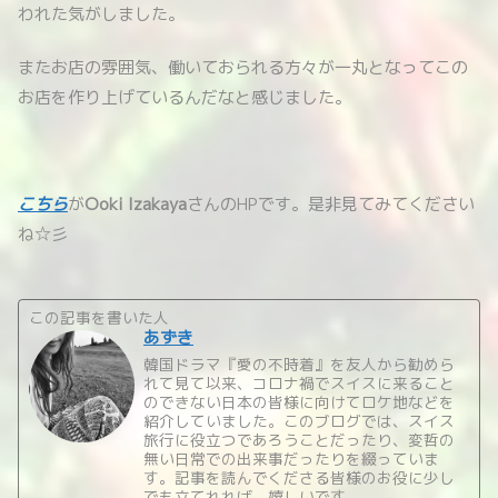
われた気がしました。
またお店の雰囲気、働いておられる方々が一丸となってこの
お店を作り上げているんだなと感じました。
こちら
が
Ooki Izakaya
さんのHPです。是非見てみてください
ね☆彡
この記事を書いた人
あずき
韓国ドラマ『愛の不時着』を友人から勧めら
れて見て以来、コロナ禍でスイスに来ること
のできない日本の皆様に向けてロケ地などを
紹介していました。このブログでは、スイス
旅行に役立つであろうことだったり、変哲の
無い日常での出来事だったりを綴っていま
す。記事を読んでくださる皆様のお役に少し
でも立てれれば、嬉しいです。