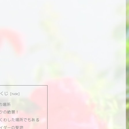
くじ
の場所
クの絶景！
くわした場所でもある
イダーの聖地