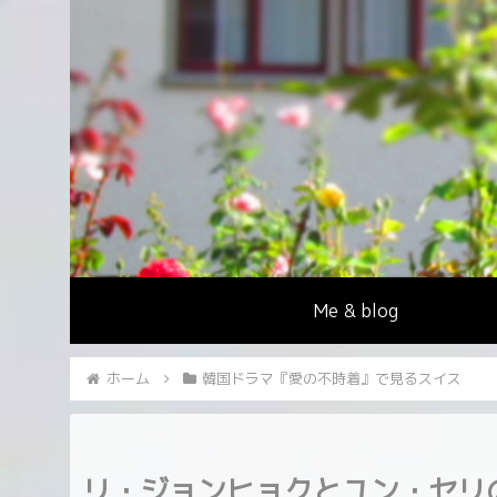
Me & blog
ホーム
韓国ドラマ『愛の不時着』で見るスイス
リ・ジョンヒョクとユン・セリ