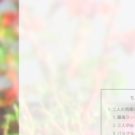
も
二人の再開
最高ラン
三人が出
パラグラ