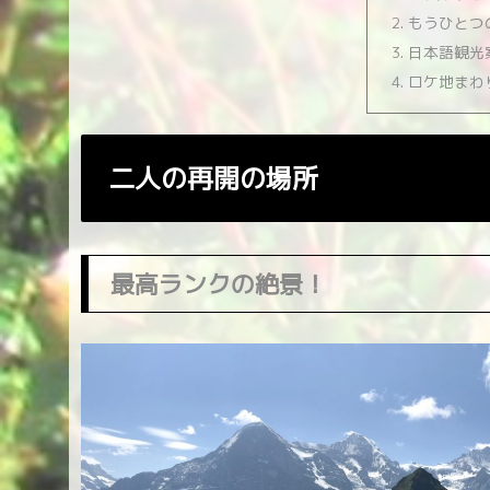
もうひとつ
日本語観光
ロケ地まわ
二人の再開の場所
最高ランクの絶景！