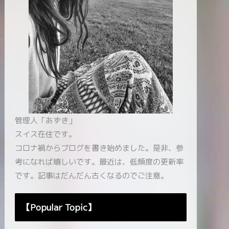
管理人「あずき」
スイス在住です。
コロナ禍からブログを書き始めました。是非、参
考になれば嬉しいです。最近は、低頻度の更新率
です。記事はだんだん古くなるのでご注意。
【Popular Topic】