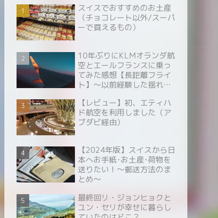
スイスでおすすめのお土産
（チョコレート以外/スーパ
ーで買えるもの）
10年ぶりにKLMオランダ航
空とエールフランスに乗っ
てみた感想【長距離フライ
ト】～以前経験した揺れ～
【乱気流】
【レビュー】初、エティハ
ド航空を利用しました（ア
ブダビ経由）
【2024年版】スイスから日
本へお手紙･お土産･荷物を
送りたい！～郵送方法のま
とめ～
最終回リ・ジョンヒョクと
ユン・セリが幸せに暮らし
ていたのはどこ？