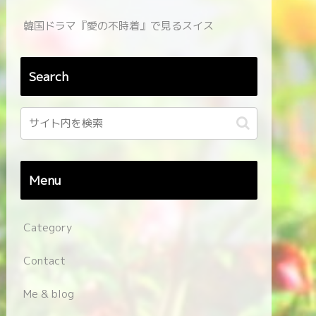
韓国ドラマ『愛の不時着』で見るスイス
Search
Menu
Category
Contact
Me & blog