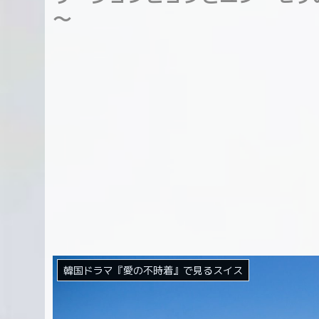
～
韓国ドラマ『愛の不時着』で見るスイス