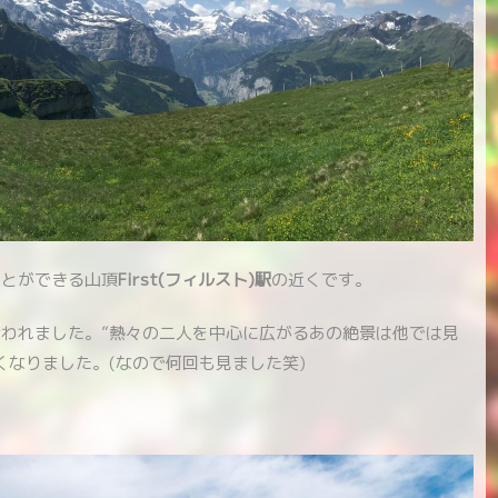
ことができる山頂
First(フィルスト)駅
の近くです。
われました。”熱々の二人を中心に広がるあの絶景は他では見
くなりました。(なので何回も見ました笑)