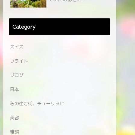
Category
スイス
フライト
ブログ
日本
私の住む街、チューリッヒ
美容
雑談